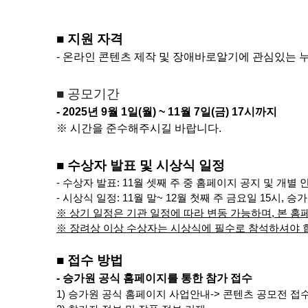
■
지원 자격
- 온라인 콘텐츠 제작 및 장애바로알기에 관심있는 
■ 공모기간
- 2025
년 9
월
1
일
(월
) ~ 11
월 7
일
(금
)
17
시까지
※
시간을 준수해주시길 바랍니다
.
■
​ 수상자 발표
및 시상식 일정
- 수상자 발표:
11월 셋째 주 중 홈페이지 공지 및 개별 
- 시상식 일정:
11월 말~ 12월 첫째 주 금요일 15시,
※
상기 일정은 기관 일정에 따라 변동 가능하며
, 본
홈페
※ 장려상 이상 수상자는 시상식에 필수로 참석하셔야 
■
접수 방법
-
승가원 공식 홈페이지를 통한 참가 접수
1)
승가원 공식 홈페이지
사업안내
->
콘텐츠 공모전 접