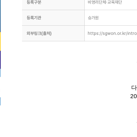
등록구분
비영리단체·교육재단
등록기관
승가원
외부링크(출처)
https://sgwon.or.kr/i
다
20