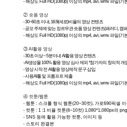
-
해상도
Full HD(1080p)
이상의
mp4, avi, wmv
파일
(
기
② 숏폼 영상
- 30~60
초 이내
, 16:9(
세로
)
비율의 영상 컨텐츠
-
공모 주제에 맞는 장르무관 숏폼 영상 컨텐츠
(
패러디
,
캠
-
해상도
Full HD(1080p)
이상의
mp4, avi, wmv
파일
(
기
③ AI활용 영상
- 30
초 이상
~ 5
분이내
AI
활용 영상 컨텐츠
- AI
생성물
100%
활용 영상 심사 제외
*
참가자의 창의적 개
- 영상 시작 전
AI
활용 영상제작 문구 삽입
- 사용
AI
툴 및 프롬프트 제출
-
해상도
Full HD(1080p)
이상의
mp4, avi, wmv
파일
(
기
④ 컷툰/웹툰
- ​웹툰 : 스크롤 형식 웹툰(20~30컷), 가로690픽셀 
- ​컷툰 : 1 :1 비율 컷툰(6~10컷) 1,080*1,080px의 
- ​SNS 등에 활용 가능한 컷툰, 이미지 등
- 스토리 완결본