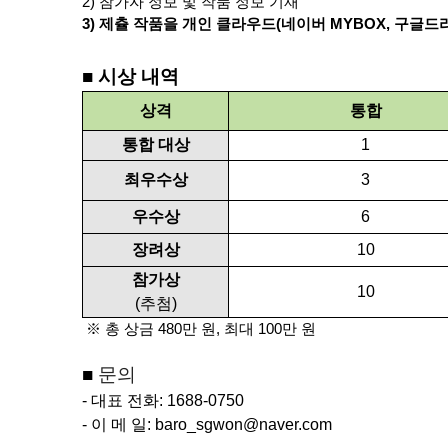
2)
참가자 정보 및 작품 정보 기재
3) 제츌
작품을 개인 클라우드
(
네이버
MYBOX,
구글드
■
시상 내역
상
격
통합
통합 대상
1
최우수상
3
우수상
6
장려상
10
참가상
10
(
추첨
)
※ 총 상금
480
만 원
,
최대
100
만 원
■
문의
- 대표 전화
: 1688-0750
- 이 메 일
: baro_sgwon@naver.com