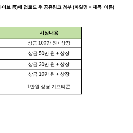
라이브 등
)
에 업로드 후 공유링크 첨부
(
파일명
=
제목
_
이름
)
시상내용
상금
100
만 원
+
상장
상금
50
만 원
+
상장
상금
20
만 원
+
상장
상금
10
만 원
+
상장
1
만원 상당 기프티콘