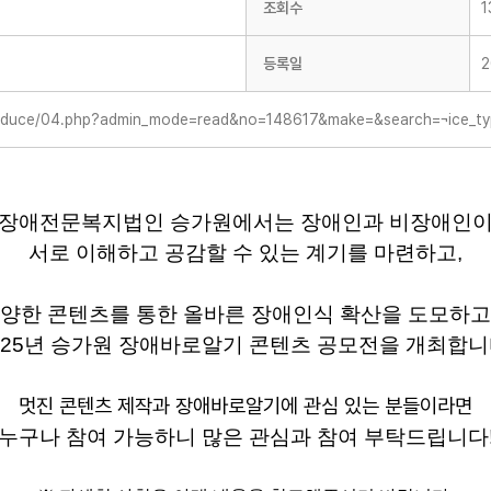
조회수
1
등록일
2
ntroduce/04.php?admin_mode=read&no=148617&make=&search=¬ice_t
장애전문복지법인 승가원에서는 장애인과 비장애인
서로 이해하고 공감할 수 있는 계기를 마련하고
,
양한 콘텐츠를 통한 올바른 장애인식 확산을 도모하
25
년 승가원 장애바로알기 콘텐츠 공모전을 개최합
멋진 콘텐츠 제작과 장애바로알기에 관심 있는 분들이라면
누구나 참여 가능하니 많은 관심과 참여 부탁드립니다