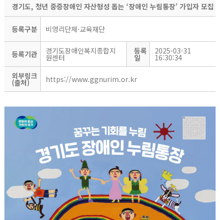
경기도, 청년 중증장애인 자산형성 돕는 ‘장애인 누림통장’ 가입자 모집
등록구분
비영리단체·교육재단
경기도장애인복지종합지
등록
2025-03-31
등록기관
원센터
일
16:30:34
외부링크
https://www.ggnurim.or.kr
(출처)